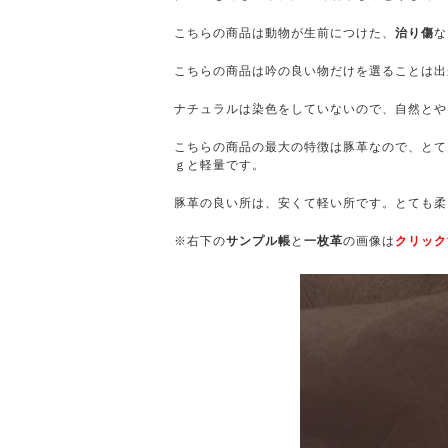
こちらの商品は動物が生前につけた、
治り傷
な
こちらの商品は吟の良い物だけを選ることは出
ナチュラルは染色をしていないので、自然とや
こちらの商品の最大の特徴は豚革なので、とても
ｇと軽量です。
豚革の良い所は、安くて軽い所です。とても柔
※右下の
サンプル帳
と
一枚革
の画像は
クリック