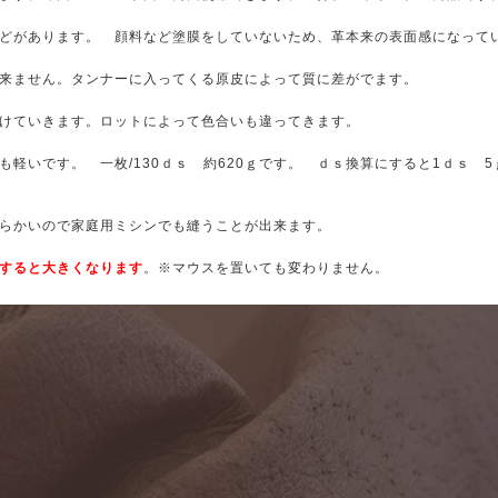
どがあります。 顔料など塗膜をしていないため、革本来の表面感になって
来ません。タンナーに入ってくる原皮によって質に差がでます。
けていきます。ロットによって色合いも違ってきます。
軽いです。 一枚/130ｄｓ 約620ｇです。 ｄｓ換算にすると1ｄｓ 5
らかいので家庭用ミシンでも縫うことが出来ます。
すると大きくなります
。※マウスを置いても変わりません。