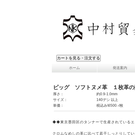
ホーム
発送案内
ピッグ ソフトヌメ革 １枚革の
厚さ：
約0.9-1.0mm
サイズ：
140デシ 以上
単価：
税込み\6500.-/枚
◆◆東京墨田区のタンナーで生産されているエ
クロムなめしの革に比べて若干しっとりしてい