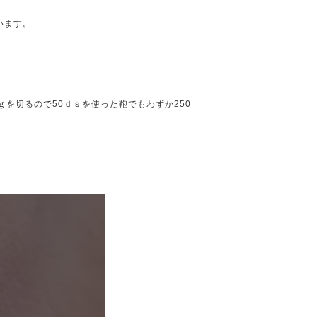
います。
ｇを切るので50ｄｓを使った鞄でもわずか250