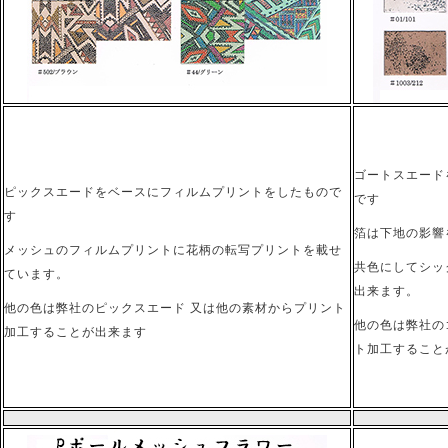
ゴートスエード
ピックスエードをベースにフィルムプリントをしたもので
です
す
箔は下地の影響
メッシュのフィルムプリントに花柄の転写プリントを載せ
共色にしてシッ
ています。
出来ます。
他の色は弊社のピックスエード 又は他の素材からプリント
他の色は弊社の
加工することが出来ます
ト加工すること